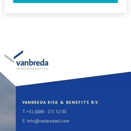
VANBREDA RISK & BENEFITS B.V.
T.
+31 (0)88 - 273 32 00
E:
info@vanbredanl.com