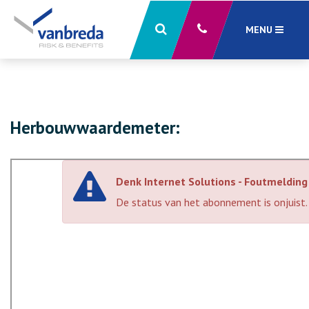
MENU
Sluiten
X
Herbouwwaardemeter: