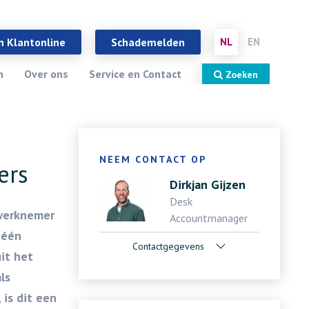
Sluiten
X
n Klantonline
Schademelden
NL
EN
n
Over ons
Service en Contact
Zoeken
NEEM CONTACT OP
ers
Dirkjan Gijzen
Desk
 werknemer
Accountmanager
géén
Contactgegevens
uit het
ls
is dit een