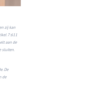
en zij kan
tikel 7:611
elt aan de
 sluiten.
e. De
n de