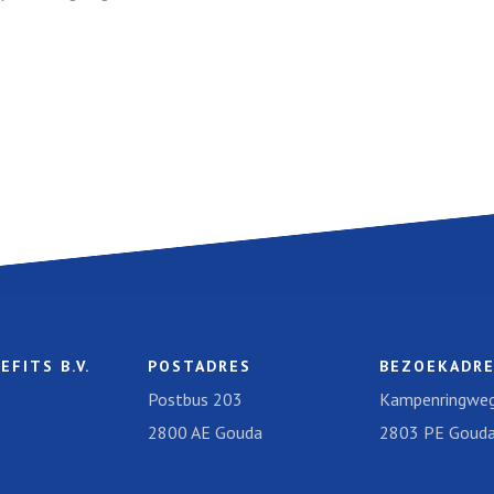
EFITS B.V.
POSTADRES
BEZOEKADR
Postbus 203
Kampenringweg
2800 AE Gouda
2803 PE Goud