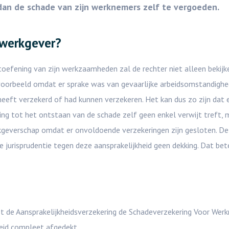
dan de schade van zijn werknemers zelf te vergoeden.
 werkgever?
toefening van zijn werkzaamheden zal de rechter niet alleen bekijk
jvoorbeeld omdat er sprake was van gevaarlijke arbeidsomstandighed
eft verzekerd of had kunnen verzekeren. Het kan dus zo zijn dat 
ing tot het ontstaan van de schade zelf geen enkel verwijt treft, 
kgeverschap omdat er onvoldoende verzekeringen zijn gesloten. De
e jurisprudentie tegen deze aansprakelijkheid geen dekking. Dat be
st de Aansprakelijkheidsverzekering de Schadeverzekering Voor Wer
heid compleet afgedekt.