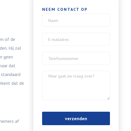
NEEM CONTACT OP
en of de
en. Hij zal
er geen
maar dat
 standaard
tekent dat de
knemers af