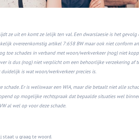
jdt ze uit en komt ze lelijk ten val. Een dwarslaesie is het gevolg 
akelijk overeenkomstig artikel 7:658 BW maar ook niet conform ar
 nog toe schades in verband met woon/werkverkeer (nog) niet kopp
s dus (nog) niet verplicht om een behoorlijke verzekering af te
duidelijk is wat woon/werkverkeer precies is.
 schade. Er is weliswaar een WIA, maar die betaalt niet alle schad
opend op mogelijke rechtspraak dat bepaalde situaties wel binne
SVW al wel op voor deze schade.
j staat u graag te woord.