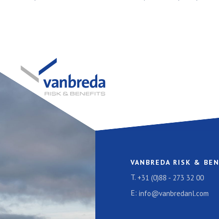
VANBREDA RISK & BEN
T.
+31 (0)88 - 273 32 00
E:
info@vanbredanl.com