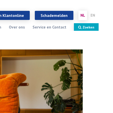
Sluiten
X
n Klantonline
Schademelden
NL
EN
n
Over ons
Service en Contact
Zoeken