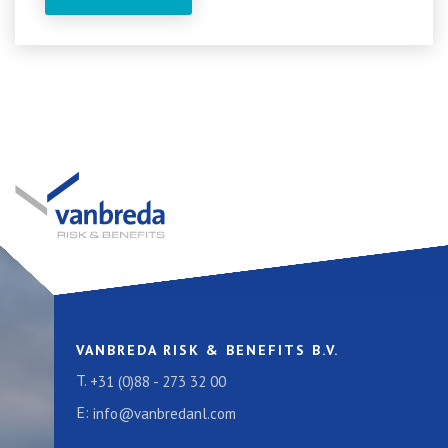
VANBREDA RISK & BENEFITS B.V.
T.
+31 (0)88 - 273 32 00
E:
info@vanbredanl.com