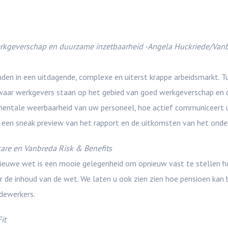
werkgeverschap en duurzame inzetbaarheid -Angela Huckriede/Van
den in een uitdagende, complexe en uiterst krappe arbeidsmarkt. T
r waar werkgevers staan op het gebied van goed werkgeverschap en
n mentale weerbaarheid van uw personeel, hoe actief communiceert
e een sneak preview van het rapport en de uitkomsten van het onde
care en Vanbreda Risk & Benefits
nieuwe wet is een mooie gelegenheid om opnieuw vast te stellen h
r de inhoud van de wet. We laten u ook zien zien hoe pensioen kan 
edewerkers.
it