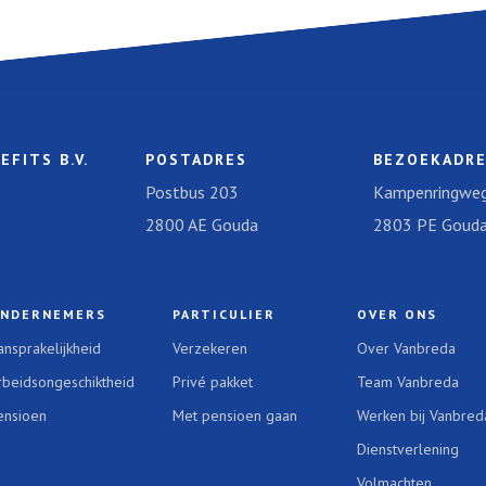
EFITS B.V.
POSTADRES
BEZOEKADR
Postbus 203
Kampenringweg
2800 AE Gouda
2803 PE Goud
NDERNEMERS
PARTICULIER
OVER ONS
ansprakelijkheid
Verzekeren
Over Vanbreda
rbeidsongeschiktheid
Privé pakket
Team Vanbreda
ensioen
Met pensioen gaan
Werken bij Vanbred
Dienstverlening
Volmachten