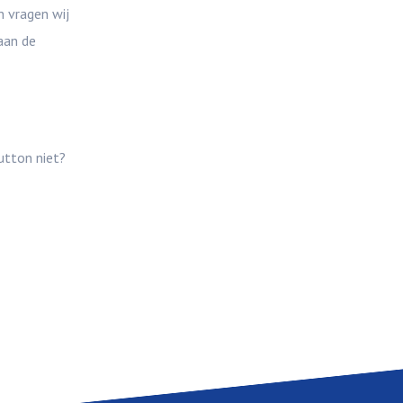
n vragen wij
aan de
utton niet?