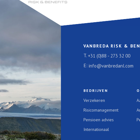
VANBREDA RISK & BEN
T.
+31 (0)88 - 273 32 00
E:
info@vanbredanl.com
BEDRIJVEN
O
Verzekeren
A
Risicomanagement
A
Pensioen advies
P
Internationaal