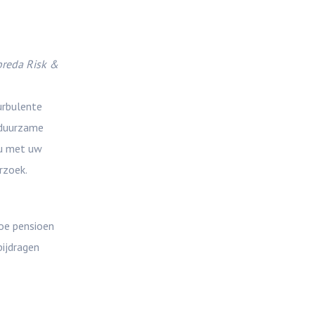
breda Risk &
urbulente
 duurzame
 u met uw
rzoek.
oe pensioen
bijdragen