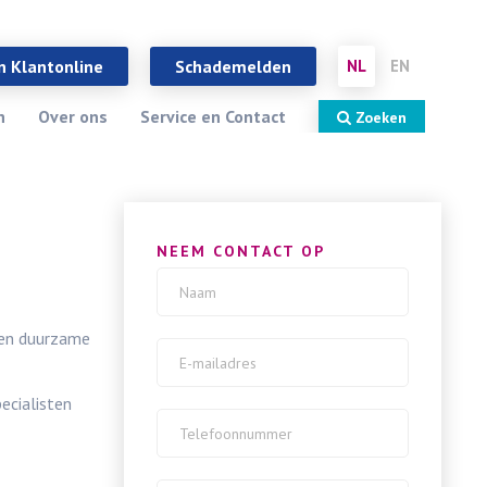
Sluiten
X
n Klantonline
Schademelden
NL
EN
n
Over ons
Service en Contact
Zoeken
NEEM CONTACT OP
 en duurzame
ecialisten