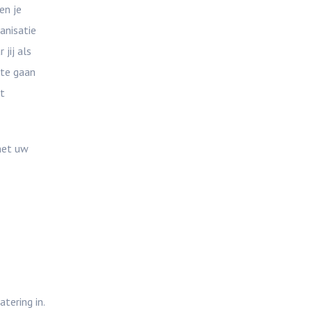
en je
anisatie
jij als
 te gaan
nt
 met uw
tering in.