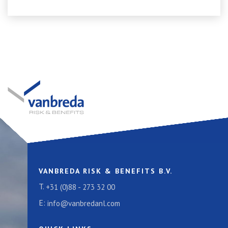
VANBREDA RISK & BENEFITS B.V.
T.
+31 (0)88 - 273 32 00
E:
info@vanbredanl.com