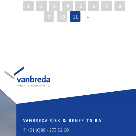
«
1
2
3
4
5
6
7
8
9
10
11
»
VANBREDA RISK & BENEFITS B.V.
T.
+31 (0)88 - 273 32 00