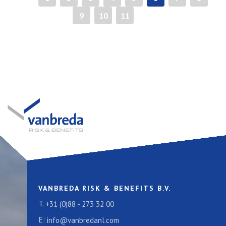
9
10
11
»
VANBREDA RISK & BENEFITS B.V.
T.
+31 (0)88 - 273 32 00
E:
info@vanbredanl.com