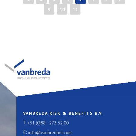
9
10
11
»
VANBREDA RISK & BENEFITS B.V.
T.
+31 (0)88 - 273 32 00
E:
info@vanbredanl.com